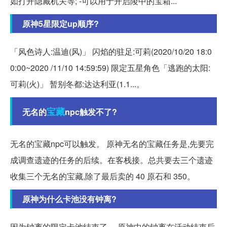
如打开隐藏机关等; -可以用于开启陵中的宝箱...
原神5星限定up顺序?
「风色诗人:温迪(风)」 闪焰的驻足:可莉(2020/10/20 18:0
0:00~2020 /11/10 14:59:59) 限定五星角色「逃跑的太阳:
可莉(火)」 暂别冬都:达达利亚(1.1...。
宝藏
无名的
npc触发不了?
无名的宝藏npc可以触发。 原神无名的宝藏任务是,先要完
成调查遗迹的任务的后续。在客栈接。总共要去三个遗迹
收集三个无名的宝藏,除了最后卖的 40 原石和 350。
原神为什么卡池没有钟离?
因为钟离的限定卡池结束了。 原神中的钟离在活动结束后