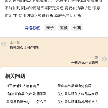
不能抽到,因为钟离是五星限定角色,需要在活动祈愿“陵薮
市朝”中,使用纠缠之缘进行祈愿获得,当活动祈。
网络标签：
匣子
宝藏
钟离
上一篇
原神怎么让同伴赠礼
下一篇
手机怎么开启原神
相关问题
cf王者魅影人物有啥用
重庆春节期间有灯会吗
“勉旃直自勗”的出处是哪里
艾尔登法环任务物品放在哪
星露谷物语wegame怎么用
艾尔登法环北边地图怎么去