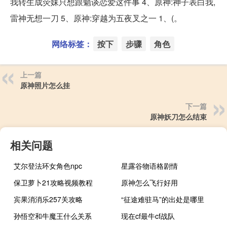
我转生成荧妹只想跟魈谈恋爱这件事 4、原神:神子表白我,
雷神无想一刀 5、原神:穿越为五夜叉之一 1、(。
网络标签：
按下
步骤
角色
上一篇
原神照片怎么挂
下一篇
原神妖刀怎么结束
相关问题
艾尔登法环女角色npc
星露谷物语格剧情
保卫萝卜21攻略视频教程
原神怎么飞行好用
宾果消消乐257关攻略
“征途难驻马”的出处是哪里
孙悟空和牛魔王什么关系
现在cf最牛cf战队