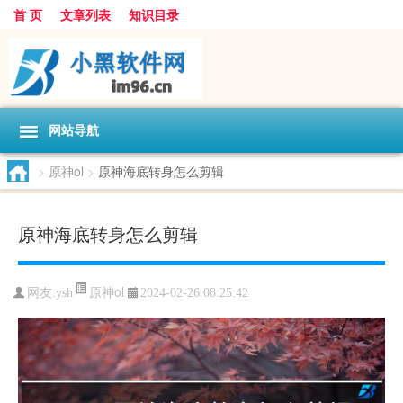
首 页
文章列表
知识目录
网站导航
>
原神ol
>
原神海底转身怎么剪辑
原神海底转身怎么剪辑
原神ol
网友:
ysh
2024-02-26 08:25:42