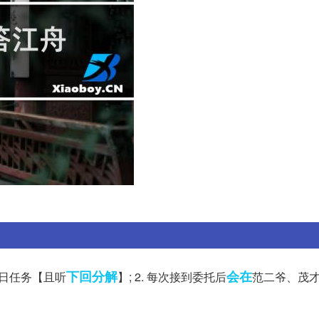
下回分解
会在
每日任务【且听
】; 2. 每次接到委托后
范二爷、茂