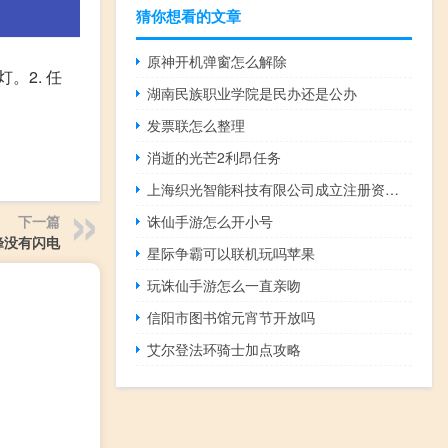
猜你想看的文章
原神开机弹窗怎么解除
。2. 任
湖南民族职业学院是民办还是公办
发票联怎么整理
消逝的光芒2利昂任务
上海织光智能科技有限公司成立注册资本600 万元
诛仙手游怎么开小号
下一篇
峰没有闪电
星际争霸可以联机玩吗苹果
玩诛仙手游怎么一直亲吻
信阳市图书馆元宵节开放吗
艾尔登法环骑士加点攻略