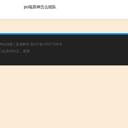
pc端原神怎么组队
网站地图
|
疑难解答
苏ICP备12037530号
，我们会及时纠正，谢谢