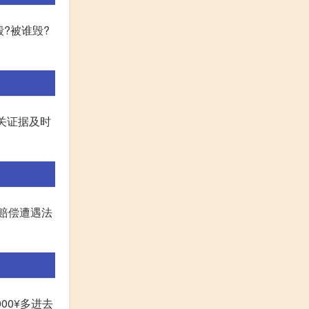
?被谁毁?
关证据及时
赔偿遭遇法
00¥多进去