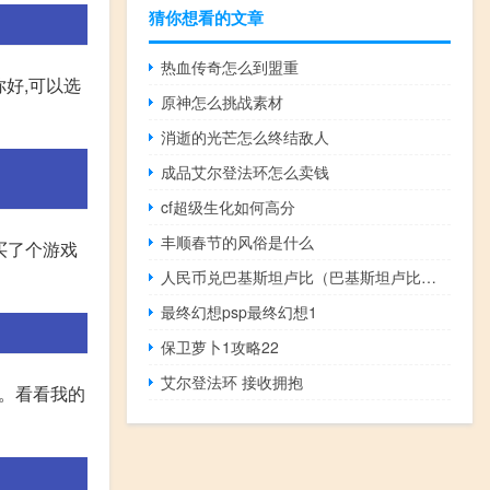
猜你想看的文章
热血传奇怎么到盟重
好,可以选
原神怎么挑战素材
消逝的光芒怎么终结敌人
成品艾尔登法环怎么卖钱
cf超级生化如何高分
丰顺春节的风俗是什么
上买了个游戏
人民币兑巴基斯坦卢比（巴基斯坦卢比对人民币汇率）
最终幻想psp最终幻想1
保卫萝卜1攻略22
艾尔登法环 接收拥抱
吧。看看我的