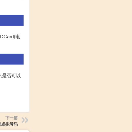
ard(电
,是否可以
下一篇
消虚拟号码