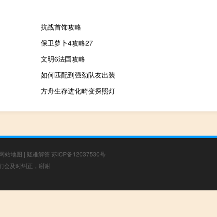
抗战首饰攻略
保卫萝卜4攻略27
文明6法国攻略
如何匹配到强劲队友出装
方舟生存进化畸变探照灯
网站地图
|
疑难解答
苏ICP备12037530号
，我们会及时纠正，谢谢