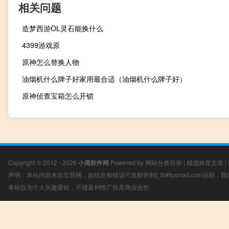
相关问题
造梦西游OL灵石能换什么
4399游戏原
原神怎么替换人物
油烟机什么牌子好家用最合适（油烟机什么牌子好）
原神侦查宝箱怎么开锁
Copyright © 2012 - 2026
小黑软件网
Powered by
网站分类目录
|
精选推荐文章
|
声明：本站内容来自互联网，如信息有错误可发邮件到f_fb#foxmail.com说明
本站仅为个人兴趣爱好，不接盈利性广告及商业合作