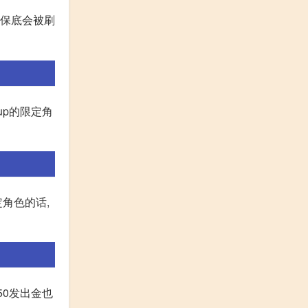
大保底会被刷
up的限定角
角色的话,
50发出金也