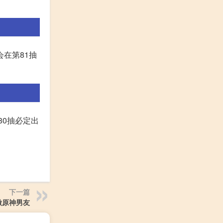
会在第81抽
80抽必定出
下一篇
做原神男友