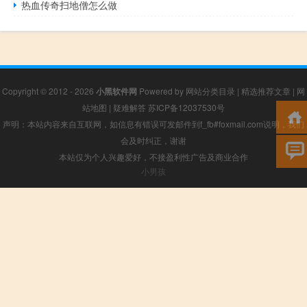
热血传奇扫地僧怎么做
Copyright © 2012 - 2026
小黑软件网
Powered by
网站分类目录
|
精选推荐文章
|
网
站地图
|
疑难解答
苏ICP备12037530号
声明：本站内容来自互联网，如信息有错误可发邮件到f_fb#foxmail.com说明，我们
会及时纠正，谢谢
本站仅为个人兴趣爱好，不接盈利性广告及商业合作
小男孩