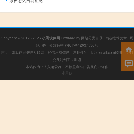
原神怎么自动拒绝
Copyright © 2012 - 2026
小黑软件网
Powered by
网站分类目录
|
精选推荐文章
|
网
站地图
|
疑难解答
苏ICP备12037530号
声明：本站内容来自互联网，如信息有错误可发邮件到f_fb#foxmail.com说明，我们
会及时纠正，谢谢
本站仅为个人兴趣爱好，不接盈利性广告及商业合作
小男孩