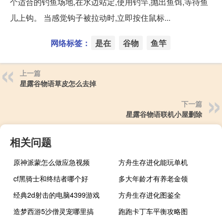
个适合的钓鱼场地,在水边站定,使用钓竿,抛出鱼饵,等待鱼
儿上钩。 当感觉钩子被拉动时,立即按住鼠标...
网络标签：
是在
谷物
鱼竿
上一篇
星露谷物语草皮怎么去掉
下一篇
星露谷物语联机小屋删除
相关问题
原神派蒙怎么做应急视频
方舟生存进化能玩单机
cf黑骑士和终结者哪个好
多大年龄才有养老金领
经典2d射击的电脑4399游戏
方舟生存进化图鉴全
造梦西游5沙僧灵宠哪里搞
跑跑卡丁车平衡攻略图