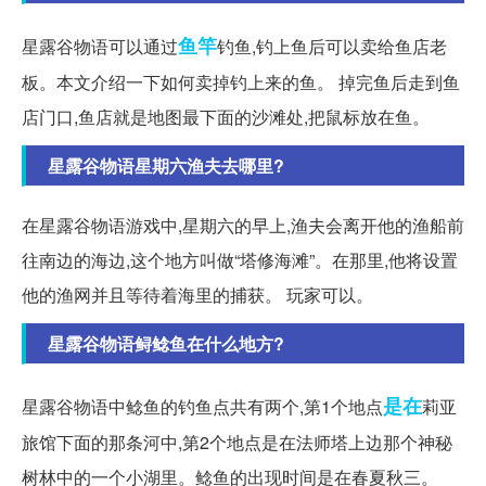
鱼竿
星露谷物语可以通过
钓鱼,钓上鱼后可以卖给鱼店老
板。本文介绍一下如何卖掉钓上来的鱼。 掉完鱼后走到鱼
店门口,鱼店就是地图最下面的沙滩处,把鼠标放在鱼。
星露谷物语星期六渔夫去哪里?
在星露谷物语游戏中,星期六的早上,渔夫会离开他的渔船前
往南边的海边,这个地方叫做“塔修海滩”。在那里,他将设置
他的渔网并且等待着海里的捕获。 玩家可以。
星露谷物语鲟鲶鱼在什么地方?
是在
星露谷物语中鲶鱼的钓鱼点共有两个,第1个地点
莉亚
旅馆下面的那条河中,第2个地点是在法师塔上边那个神秘
树林中的一个小湖里。鲶鱼的出现时间是在春夏秋三。