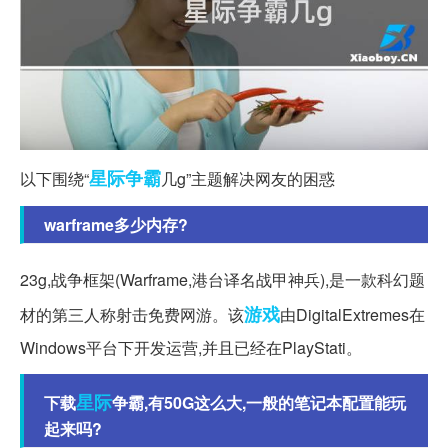
星际争霸
以下围绕“
几g”主题解决网友的困惑
warframe多少内存?
23g,战争框架(Warframe,港台译名战甲神兵),是一款科幻题
游戏
材的第三人称射击免费网游。该
由DigitalExtremes在
Windows平台下开发运营,并且已经在PlayStati。
星际
下载
争霸,有50G这么大,一般的笔记本配置能玩
起来吗?