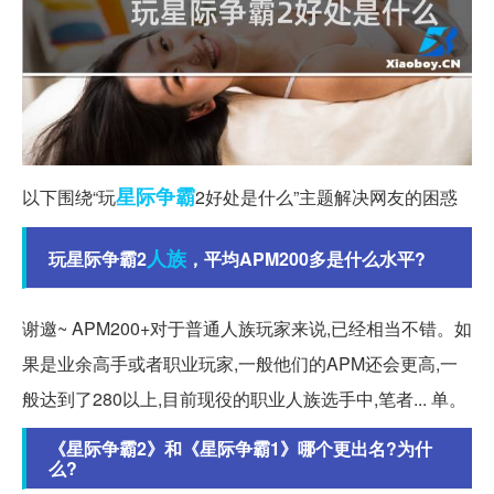
星际争霸
以下围绕“玩
2好处是什么”主题解决网友的困惑
人族
玩星际争霸2
，平均APM200多是什么水平?
谢邀~ APM200+对于普通人族玩家来说,已经相当不错。如
果是业余高手或者职业玩家,一般他们的APM还会更高,一
般达到了280以上,目前现役的职业人族选手中,笔者... 单。
《星际争霸2》和《星际争霸1》哪个更出名?为什
么?