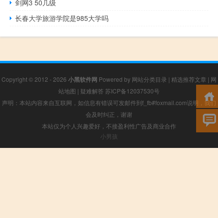
剑网3 50几级
长春大学旅游学院是985大学吗
Copyright © 2012 - 2026
小黑软件网
Powered by
网站分类目录
|
精选推荐文章
|
网
站地图
|
疑难解答
苏ICP备12037530号
声明：本站内容来自互联网，如信息有错误可发邮件到f_fb#foxmail.com说明，我们
会及时纠正，谢谢
本站仅为个人兴趣爱好，不接盈利性广告及商业合作
小男孩