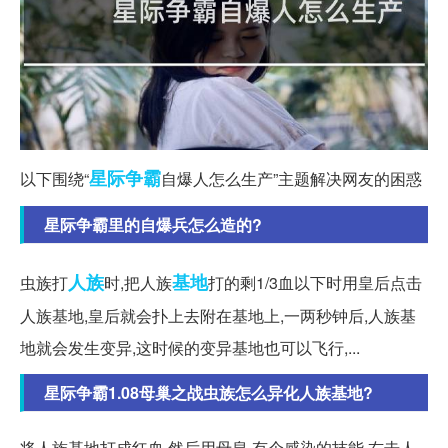
星际争霸
以下围绕“
自爆人怎么生产”主题解决网友的困惑
星际争霸里的自爆兵怎么造的?
人族
基地
虫族打
时,把人族
打的剩1/3血以下时用皇后点击
人族基地,皇后就会扑上去附在基地上,一两秒钟后,人族基
地就会发生变异,这时候的变异基地也可以飞行,...
星际争霸1.08母巢之战虫族怎么异化人族基地?
将人族基地打成红血,然后用母皇,有个感染的技能,右击人