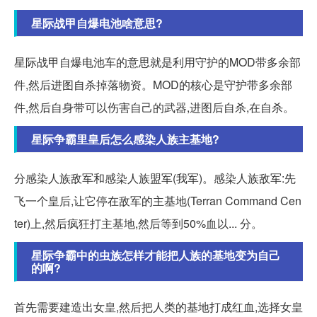
星际战甲自爆电池啥意思?
星际战甲自爆电池车的意思就是利用守护的MOD带多余部
件,然后进图自杀掉落物资。MOD的核心是守护带多余部
件,然后自身带可以伤害自己的武器,进图后自杀,在自杀。
星际争霸里皇后怎么感染人族主基地?
分感染人族敌军和感染人族盟军(我军)。感染人族敌军:先
飞一个皇后,让它停在敌军的主基地(Terran Command Cen
ter)上,然后疯狂打主基地,然后等到50%血以... 分。
星际争霸中的虫族怎样才能把人族的基地变为自己
的啊?
首先需要建造出女皇,然后把人类的基地打成红血,选择女皇