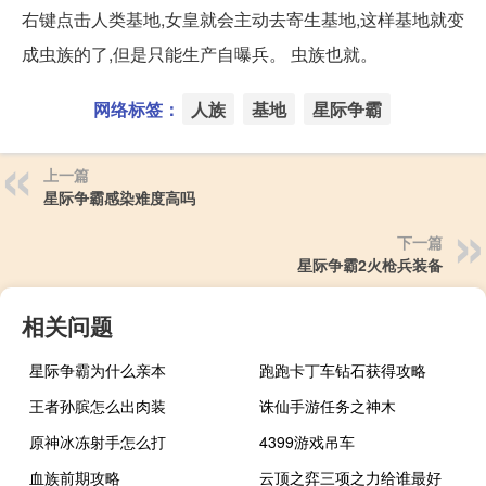
右键点击人类基地,女皇就会主动去寄生基地,这样基地就变
成虫族的了,但是只能生产自曝兵。 虫族也就。
网络标签：
人族
基地
星际争霸
上一篇
星际争霸感染难度高吗
下一篇
星际争霸2火枪兵装备
相关问题
星际争霸为什么亲本
跑跑卡丁车钻石获得攻略
王者孙膑怎么出肉装
诛仙手游任务之神木
原神冰冻射手怎么打
4399游戏吊车
血族前期攻略
云顶之弈三项之力给谁最好