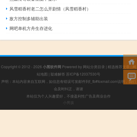
风雪稻香村老二怎么开剧情（风雪稻香村）
敌方控制多辅助出装
网吧单机方舟生存进化
Copyright © 2012 - 2026
小黑软件网
Powered by
网站分类目录
|
精选推荐文章
|
网
站地图
|
疑难解答
苏ICP备12037530号
声明：本站内容来自互联网，如信息有错误可发邮件到f_fb#foxmail.com说明，我们
会及时纠正，谢谢
本站仅为个人兴趣爱好，不接盈利性广告及商业合作
小男孩