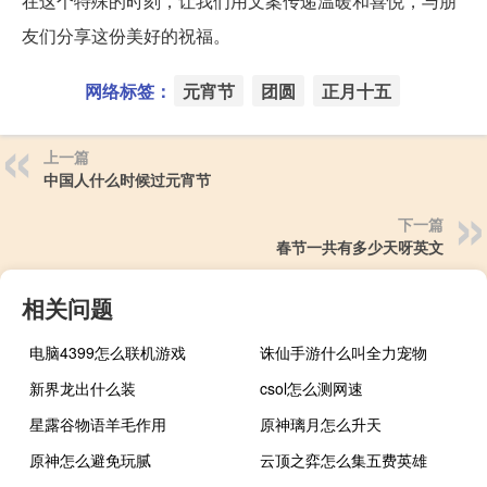
在这个特殊的时刻，让我们用文案传递温暖和喜悦，与朋
友们分享这份美好的祝福。
网络标签：
元宵节
团圆
正月十五
上一篇
中国人什么时候过元宵节
下一篇
春节一共有多少天呀英文
相关问题
电脑4399怎么联机游戏
诛仙手游什么叫全力宠物
新界龙出什么装
csol怎么测网速
星露谷物语羊毛作用
原神璃月怎么升天
原神怎么避免玩腻
云顶之弈怎么集五费英雄