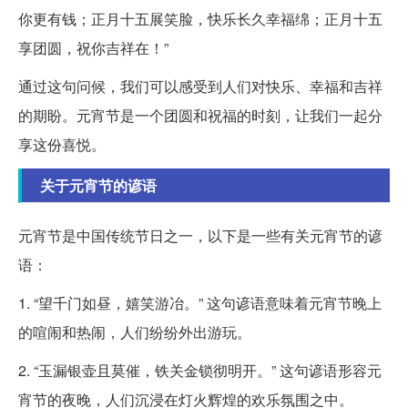
你更有钱；正月十五展笑脸，快乐长久幸福绵；正月十五
享团圆，祝你吉祥在！”
通过这句问候，我们可以感受到人们对快乐、幸福和吉祥
的期盼。元宵节是一个团圆和祝福的时刻，让我们一起分
享这份喜悦。
关于元宵节的谚语
元宵节是中国传统节日之一，以下是一些有关元宵节的谚
语：
1. “望千门如昼，嬉笑游冶。” 这句谚语意味着元宵节晚上
的喧闹和热闹，人们纷纷外出游玩。
2. “玉漏银壶且莫催，铁关金锁彻明开。” 这句谚语形容元
宵节的夜晚，人们沉浸在灯火辉煌的欢乐氛围之中。