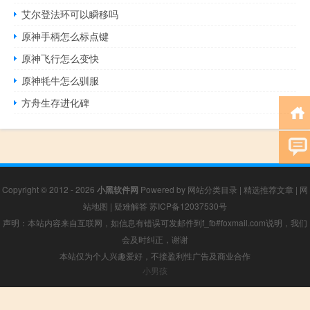
艾尔登法环可以瞬移吗
原神手柄怎么标点键
原神飞行怎么变快
原神牦牛怎么驯服
方舟生存进化碑
Copyright © 2012 - 2026
小黑软件网
Powered by
网站分类目录
|
精选推荐文章
|
网
站地图
|
疑难解答
苏ICP备12037530号
声明：本站内容来自互联网，如信息有错误可发邮件到f_fb#foxmail.com说明，我们
会及时纠正，谢谢
本站仅为个人兴趣爱好，不接盈利性广告及商业合作
小男孩