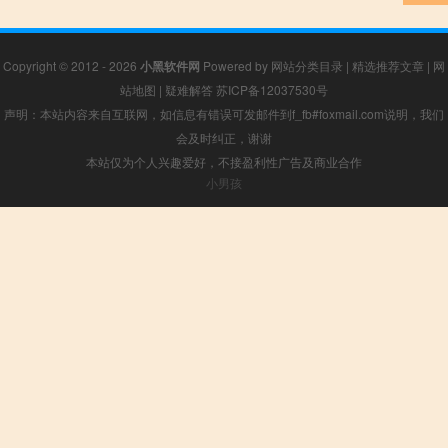
Copyright © 2012 - 2026
小黑软件网
Powered by
网站分类目录
|
精选推荐文章
|
网
站地图
|
疑难解答
苏ICP备12037530号
声明：本站内容来自互联网，如信息有错误可发邮件到f_fb#foxmail.com说明，我们
会及时纠正，谢谢
本站仅为个人兴趣爱好，不接盈利性广告及商业合作
小男孩