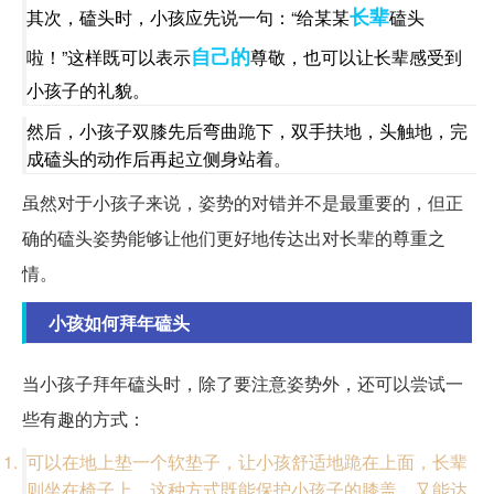
长辈
其次，磕头时，小孩应先说一句：“给某某
磕头
自己的
啦！”这样既可以表示
尊敬，也可以让长辈感受到
小孩子的礼貌。
然后，小孩子双膝先后弯曲跪下，双手扶地，头触地，完
成磕头的动作后再起立侧身站着。
虽然对于小孩子来说，姿势的对错并不是最重要的，但正
确的磕头姿势能够让他们更好地传达出对长辈的尊重之
情。
小孩如何拜年磕头
当小孩子拜年磕头时，除了要注意姿势外，还可以尝试一
些有趣的方式：
可以在地上垫一个软垫子，让小孩舒适地跪在上面，长辈
则坐在椅子上，这种方式既能保护小孩子的膝盖，又能达