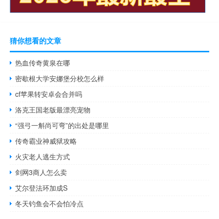
猜你想看的文章
热血传奇黄泉在哪
密歇根大学安娜堡分校怎么样
cf苹果转安卓会合并吗
洛克王国老版最漂亮宠物
“强弓一斛尚可弯”的出处是哪里
传奇霸业神威狱攻略
火灾老人逃生方式
剑网3商人怎么卖
艾尔登法环加成S
冬天钓鱼会不会怕冷点