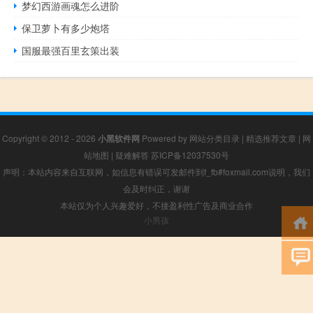
梦幻西游画魂怎么进阶
保卫萝卜有多少炮塔
国服最强百里玄策出装
Copyright © 2012 - 2026
小黑软件网
Powered by
网站分类目录
|
精选推荐文章
|
网
站地图
|
疑难解答
苏ICP备12037530号
声明：本站内容来自互联网，如信息有错误可发邮件到f_fb#foxmail.com说明，我们
会及时纠正，谢谢
本站仅为个人兴趣爱好，不接盈利性广告及商业合作
小男孩