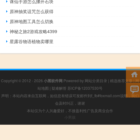
诛仙手游怎么挪开石块
原神抽奖诅咒怎么获得
原神地图工具怎么切换
神秘之旅2游戏攻略4399
星露谷物语植物卖哪里
Copyright © 2012 - 2026
小黑软件网
Powered by
网站分类目录
|
精选推荐文章
|
网
站地图
|
疑难解答
苏ICP备12037530号
声明：本站内容来自互联网，如信息有错误可发邮件到f_fb#foxmail.com说明，我们
会及时纠正，谢谢
本站仅为个人兴趣爱好，不接盈利性广告及商业合作
小男孩