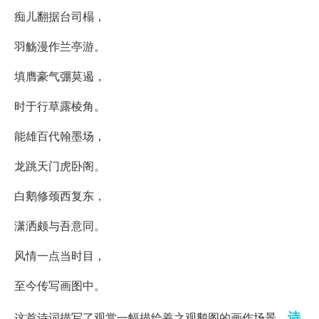
痴儿翻据台司榻，
羽觞漫作兰亭游。
填膺豪气弸莫遏，
时于行草露棱角。
能雄百代翰墨场，
龙跳天门虎卧阁。
白鹅修颈西复东，
潇洒颇与吾意同。
风情一点当时目，
至今传写画图中。
诗
这首诗词描写了观赏一幅描绘羲之观鹅图的画作场景。