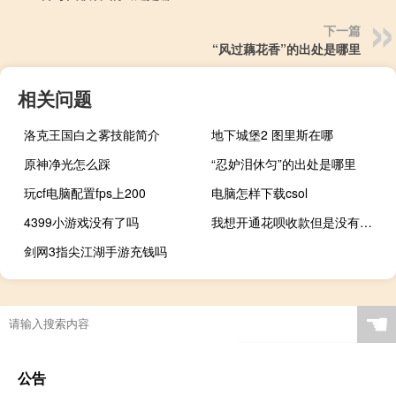
下一篇
“风过藕花香”的出处是哪里
相关问题
洛克王国白之雾技能简介
地下城堡2 图里斯在哪
原神净光怎么踩
“忍妒泪休匀”的出处是哪里
玩cf电脑配置fps上200
电脑怎样下载csol
4399小游戏没有了吗
我想开通花呗收款但是没有营业执照怎么办（想开通花呗收款没有营业执照怎么办）
剑网3指尖江湖手游充钱吗
☚
公告