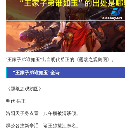
“王家子弟谁如玉”出自明代岳正的《题羲之观鹅图》。
“王家子弟谁如玉”全诗
《题羲之观鹅图》
明代 岳正
洛阳天子身衣青，典午横被清谈倾。
群公各抆新亭泪，诸王独擅江东名。