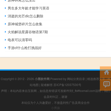
原神钟离怎么没出
男生多大年龄才能学习英语
消逝的光芒dlc怎么删除
原神城堡碎片怎么收集
火焰解说星露谷物语第7期
电表可以清零吗
手游cf什么枪打挑战好
Copyright © 2012 - 2026
小黑软件网
Powered by
网站分类目录
|
精选推荐文章
|
网
站地图
|
疑难解答
苏ICP备12037530号
声明：本站内容来自互联网，如信息有错误可发邮件到f_fb#foxmail.com说明，我们
会及时纠正，谢谢
本站仅为个人兴趣爱好，不接盈利性广告及商业合作
小男孩