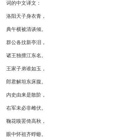
词的中文译文：
洛阳天子身衣青，
典午横被清谈倾。
群公各抆新亭泪，
诸王独擅江东名。
王家子弟谁如玉，
郎君解坦东床腹。
内史由来是散阶，
右军未必非雌伏。
鞠花嗅罢倚高秋，
眼中怀祖齐蜉蝣。