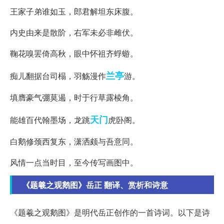
王家子弟谁如玉，郎君解坦东床腹。
内史由来是散阶，右军未必非雌伏。
鞠花嗅罢倚高秋，眼中怀祖齐蜉蝣。
兰亭
痴儿翻据台司榻，羽觞漫作
游。
填膺豪气弸莫遏，时于行草露棱角。
天门
能雄百代翰墨场，龙跳
虎卧阁。
白鹅修颈西复东，潇洒颇与吾意同。
风情一点当时目，至今传写画图中。
《题羲之观鹅图》岳正 翻译、赏析和诗意
《题羲之观鹅图》是明代岳正创作的一首诗词。以下是诗