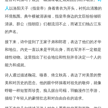
人
以洛阳天子（指皇帝）身着青衣为开头，衬托出清雅的
环境氛围。典午横被清谈倾，指皇帝身边的文臣纷纷倾听
清谈。群公（指朝臣）们都流泪不止，而诸王们独占江东
的声名。
接下来，诗中提到了王家子弟和郎君，表达了他们的才华
和地位。内史一直以来是平民出身，而右军并不一定都是
雄性动物。这里指出了社会地位和性别并非决定一个人的
能力和成就。
诗人通过描述鞠花、嗅香、倚立秋高，表达了对美景的赞
美和对历史的思念。他的眼中怀揣着对祖先的敬仰，就像
蜉蝣一样短暂而珍贵。痴儿据台司榻，羽觞漫作兰亭游，
描绘了年轻人的豪情壮志和对自由自在的追求。