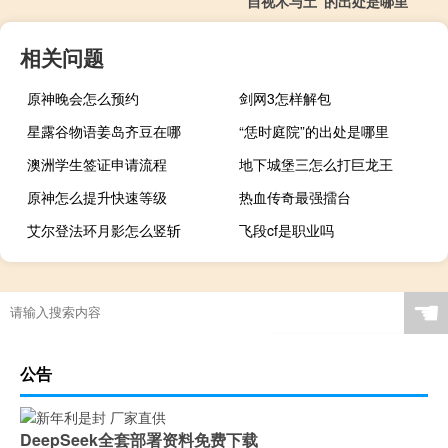
“自视木与土”的出处是哪里
相关问题
原神晚会怎么预约
剑网3怎样解包
星露谷物语姜岛齐豆在哪
“恁时庭院”的出处是哪里
澳洲学生签证申请流程
地下城堡三怎么打巨龙王
原神怎么提升快速等级
热血传奇最强擂台
艾尔登法环月影怎么竖斩
飞段cf是职业吗
☚
公告
DeepSeek全套部署资料免费下载