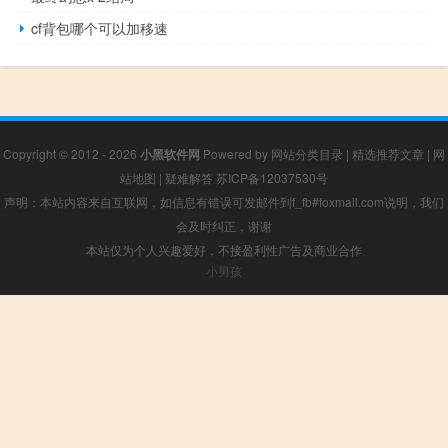
cf背包哪个可以加移速
Copyright © 2012 - 2026
小黑软件网
Powered by
网站分类目录
|
精选推荐文章
|
网
站地图
|
疑难解答
苏ICP备12037530号
声明：本站内容来自互联网，如信息有错误可发邮件到f_fb#foxmail.com说明，我们
会及时纠正，谢谢
本站仅为个人兴趣爱好，不接盈利性广告及商业合作
小男孩