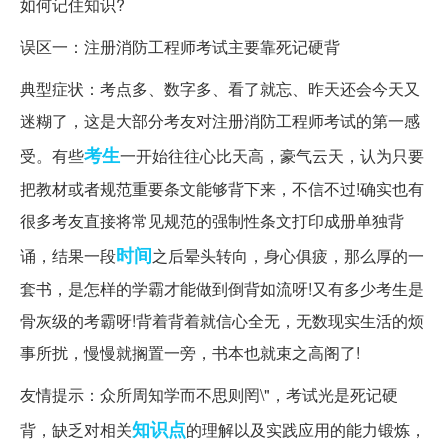
如何记住知识?
误区一：注册消防工程师考试主要靠死记硬背
典型症状：考点多、数字多、看了就忘、昨天还会今天又
迷糊了，这是大部分考友对注册消防工程师考试的第一感
考生
受。有些
一开始往往心比天高，豪气云天，认为只要
把教材或者规范重要条文能够背下来，不信不过!确实也有
很多考友直接将常见规范的强制性条文打印成册单独背
时间
诵，结果一段
之后晕头转向，身心俱疲，那么厚的一
套书，是怎样的学霸才能做到倒背如流呀!又有多少考生是
骨灰级的考霸呀!背着背着就信心全无，无数现实生活的烦
事所扰，慢慢就搁置一旁，书本也就束之高阁了!
友情提示：众所周知学而不思则罔\"，考试光是死记硬
知识点
背，缺乏对相关
的理解以及实践应用的能力锻炼，