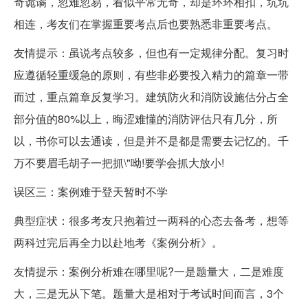
奇诡谲，忽难忽易，看似平常无奇，却是环环相扣，坑坑
相连，考友们在掌握重要考点后也要熟悉非重要考点。
友情提示：虽说考点较多，但也有一定规律分配。复习时
应遵循轻重缓急的原则，有些非必要投入精力的篇章一带
而过，重点篇章反复学习。建筑防火和消防设施估分占全
部分值的80%以上，晦涩难懂的消防评估只有几分，所
以，书你可以去通读，但是并不是都是需要去记忆的。千
万不要眉毛胡子一把抓\"呦!要学会抓大放小!
误区三：案例难于登天暂时不学
典型症状：很多考友只抱着过一两科的心态去备考，想等
两科过完后再全力以赴地考《案例分析》。
友情提示：案例分析难在哪里呢?一是题量大，二是难度
大，三是无从下笔。题量大是相对于考试时间而言，3个