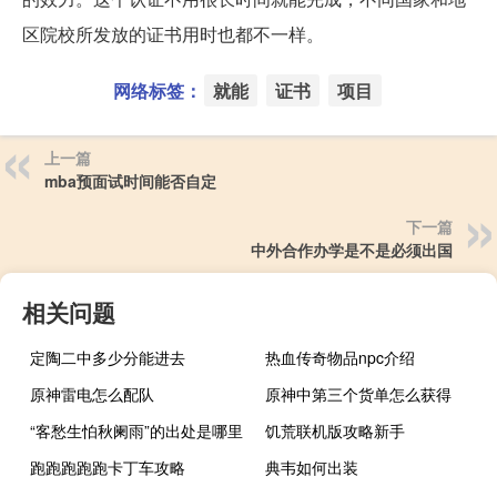
区院校所发放的证书用时也都不一样。
网络标签：
就能
证书
项目
上一篇
mba预面试时间能否自定
下一篇
中外合作办学是不是必须出国
相关问题
定陶二中多少分能进去
热血传奇物品npc介绍
原神雷电怎么配队
原神中第三个货单怎么获得
“客愁生怕秋阑雨”的出处是哪里
饥荒联机版攻略新手
跑跑跑跑跑卡丁车攻略
典韦如何出装