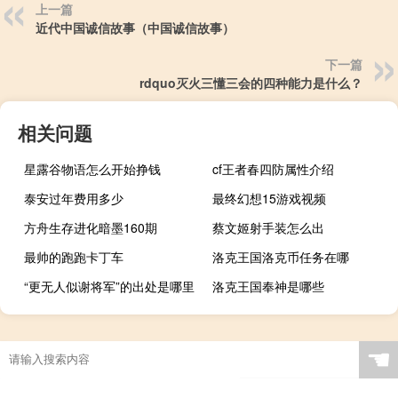
上一篇
近代中国诚信故事（中国诚信故事）
下一篇
rdquo灭火三懂三会的四种能力是什么？
相关问题
星露谷物语怎么开始挣钱
cf王者春四防属性介绍
泰安过年费用多少
最终幻想15游戏视频
方舟生存进化暗墨160期
蔡文姬射手装怎么出
最帅的跑跑卡丁车
洛克王国洛克币任务在哪
“更无人似谢将军”的出处是哪里
洛克王国奉神是哪些
☚