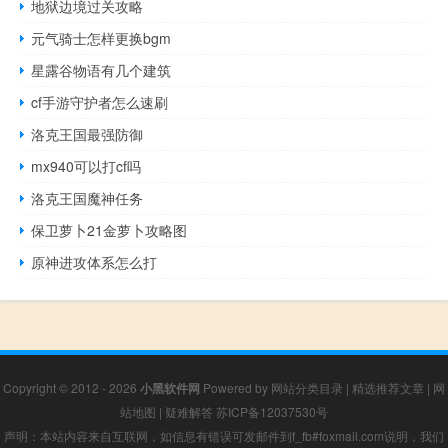
地狱边境过关攻略
元气骑士怎样更换bgm
星露谷物语有几个建筑
cf手游守护者怎么速刷
洛克王国最强防御
mx940可以打cf吗
洛克王国魔神任务
保卫萝卜21金萝卜攻略图
原神进攻体系怎么打
Copyright © 2012 - 2026
小黑软件网
Powered by
网站分类目录
|
精选推荐文章
|
网
站地图
|
疑难解答
苏ICP备12037530号
声明：本站内容来自互联网，如信息有错误可发邮件到f_fb#foxmail.com说明，我们