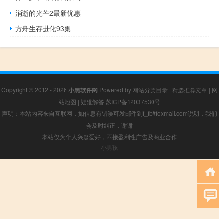
消逝的光芒2最新优惠
方舟生存进化93集
Copyright © 2012 - 2026
小黑软件网
Powered by
网站分类目录
|
精选推荐文章
|
网
站地图
|
疑难解答
苏ICP备12037530号
声明：本站内容来自互联网，如信息有错误可发邮件到f_fb#foxmail.com说明，我们
会及时纠正，谢谢
本站仅为个人兴趣爱好，不接盈利性广告及商业合作
小男孩