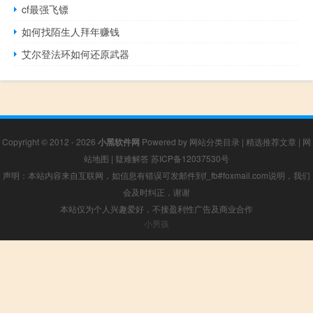
cf最强飞镖
如何找陌生人拜年赚钱
艾尔登法环如何还原武器
Copyright © 2012 - 2026
小黑软件网
Powered by
网站分类目录
|
精选推荐文章
|
网
站地图
|
疑难解答
苏ICP备12037530号
声明：本站内容来自互联网，如信息有错误可发邮件到f_fb#foxmail.com说明，我们
会及时纠正，谢谢
本站仅为个人兴趣爱好，不接盈利性广告及商业合作
小男孩