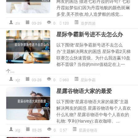
网友的困惑 描述七彩丹霞的诗句? 七彩
丹霞如梦似幻因为丹霞地貌的颜色斑斓
多变,美不胜收,给人造梦般的感觉...
zlx
03-29
0
120
造梦西游
星际争霸新号进不去怎么办
以下围绕“星际争霸新号进不去怎么
办”主题解决网友的困惑 星际争霸2天梯
联赛怎么快速晋级。为什么我连赢10盘
都不晋级? 当你的mmr值稳定在上一
个...
xjz
03-28
0
960
星际争霸
星露谷物语大家的最爱
以下围绕“星露谷物语大家的最爱”主题
解决网友的困惑 星露谷物语每个人喜欢
什么礼物? 星露谷物语中每个人喜欢的
礼物: 亨利(Harvey):喜欢咖啡、...
xlg
03-26
0
57
星露谷物语