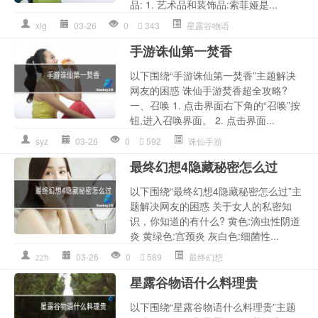
品: 1. 艺术品和装饰品:索菲娅是...
xlg
03-26
0
343
星露谷物语
手游诛仙第一焚香
以下围绕“手游诛仙第一焚香”主题解决
网友的困惑 诛仙手游焚香超全攻略?
一、召唤 1. 点击界面右下角的“召唤”按
钮,进入召唤界面。 2. 点击界面...
syz
03-26
0
592
诛仙手游
最终幻想4隐藏秘密怎么过
以下围绕“最终幻想4隐藏秘密怎么过”主
题解决网友的困惑 关于女人的私密知
识，你知道的有什么? 黄色:滴虫性阴道
炎 黄绿色:宫颈炎 灰白色:细菌性...
zzh
03-26
0
589
最终幻想
星露谷物语什么料理贵
以下围绕“星露谷物语什么料理贵”主题