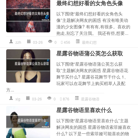
最终幻想好看的女角色头像
以下围绕“最终幻想好看的女角色头
像”主题解决网友的困惑 有没有唯美动
漫的少女图像? 有有有,有很多。喜欢的
抱走,别忘了关注我。 我还有些,想要...
zzh
03-26
0
456
最终幻想
星露谷物语蒲公英怎么获取
以下围绕“星露谷物语蒲公英怎么获
取”主题解决网友的困惑 星露谷物语花
舞节买什么? 星露谷花舞节干什么 1、
玩家可以在花舞节上购买稻草人及配
方...
xlg
03-26
0
876
星露谷物语
星露谷物语里喜欢什么
以下围绕“星露谷物语里喜欢什么”主题
解决网友的困惑 星露谷物语索菲娅喜欢
什么? 以下是一些索菲娅可能喜欢的物