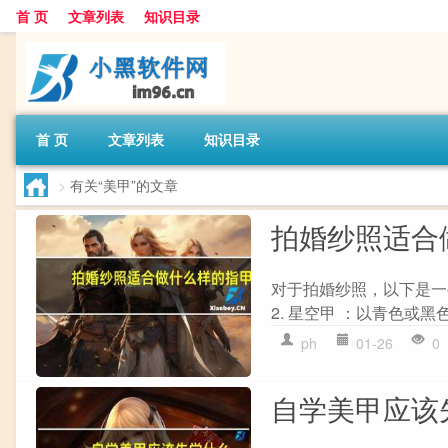
首 页
文章列表
知识目录
首 页
文章列表
知识目录
>
有关“美甲”的文章
拍婚纱照适合
对于拍婚纱照，以下是一
2. 星空甲 ：以青色或黑
ph
01-26
0
自学美甲应该