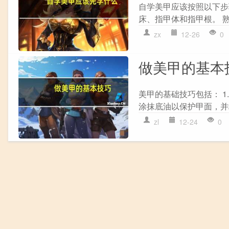
自学美甲应该按照以下步骤
床、指甲体和指甲根。 熟
zx
12-26
0
做美甲的基本
美甲的基础技巧包括： 1
涂抹底油以保护甲面，并增强
zl
12-24
0