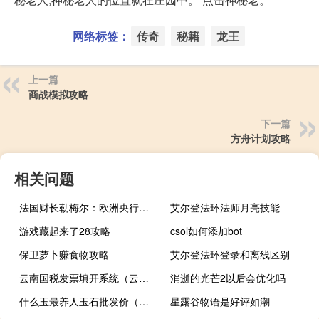
网络标签：
传奇
秘籍
龙王
上一篇
商战模拟攻略
下一篇
方舟计划攻略
相关问题
法国财长勒梅尔：欧洲央行不应进一步提高利率
艾尔登法环法师月亮技能
游戏藏起来了28攻略
csol如何添加bot
保卫萝卜赚食物攻略
艾尔登法环登录和离线区别
云南国税发票填开系统（云南国税开票系统）
消逝的光芒2以后会优化吗
什么玉最养人玉石批发价（什么玉最养人）
星露谷物语是好评如潮