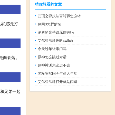
猜你想看的文章
云顶之弈执法官转职怎么转
家,感觉打
剑网3怎样解包
消逝的光芒遗愿厉害吗
艾尔登法环攻略switch
今天过年让串门吗
原神怎么跳过对话
走向衰落。
原神神渊怎么进不去
老板突然问今年多大年龄
艾尔登法环打开就是闪退
,和兄弟一起