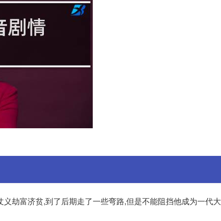
义劫富济贫,到了后期走了一些弯路,但是不能阻挡他成为一代大侠