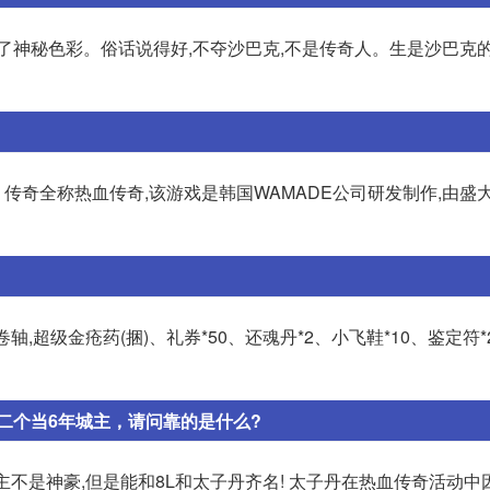
了神秘色彩。俗话说得好,不夺沙巴克,不是传奇人。生是沙巴克的
。 传奇全称热血传奇,该游戏是韩国WAMADE公司研发制作,由盛
,超级金疮药(捆)、礼券*50、还魂丹*2、小飞鞋*10、鉴定符*
二个当6年城主，请问靠的是什么?
不是神豪,但是能和8L和太子丹齐名! 太子丹在热血传奇活动中