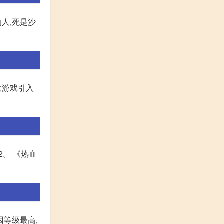
人,死是沙
大游戏引入
2。 《热血
因等级最高,