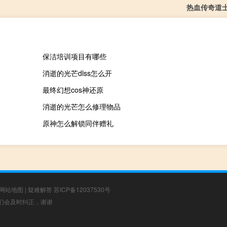
热血传奇道
保洁培训项目有哪些
消逝的光芒dlss怎么开
最终幻想cos神还原
消逝的光芒怎么修理物品
原神怎么解锁同伴赠礼
网站地图
|
疑难解答
苏ICP备12037530号
，我们会及时纠正，谢谢