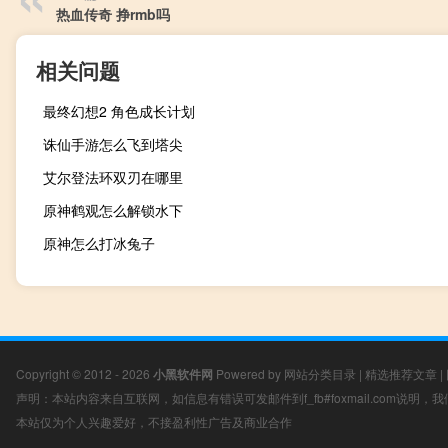
热血传奇 挣rmb吗
相关问题
最终幻想2 角色成长计划
诛仙手游怎么飞到塔尖
艾尔登法环双刃在哪里
原神鹤观怎么解锁水下
原神怎么打冰兔子
Copyright © 2012 - 2026
小黑软件网
Powered by
网站分类目录
|
精选推荐文章
|
声明：本站内容来自互联网，如信息有错误可发邮件到f_fb#foxmail.com说明
本站仅为个人兴趣爱好，不接盈利性广告及商业合作