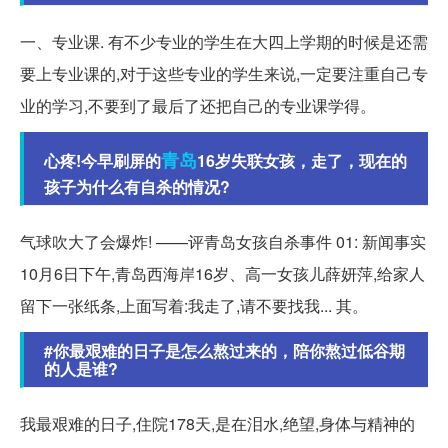
一、专业课. 有不少专业的学生在大四上学期的时候是还需
要上专业课的,对于这些专业的学生来说,一定要注重自己专
业的学习,不要到了最后了还把自己的专业课学得。
青岛
心疼!今早刷屏的
16岁失联女孩，走了，现在的
孩子为什么有自杀的情况?
气球吹大了会爆炸! ——评青岛女孩自杀事件 01: 新闻事实
10月6日下午,青岛西海岸16岁、高一女孩儿薛妍萍,给家人
留下一张纸条,上面写着:我走了,请不要找我... 其。
#你最艰难的日子是怎么熬过来的，陪你熬过低谷期
的人是谁?
我最艰难的日子,住院178天,是在泪水,绝望,身体与精神的