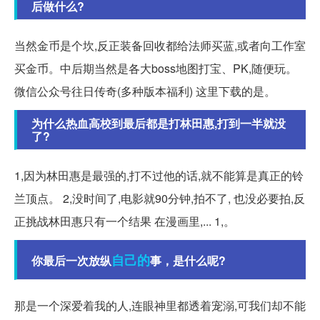
后做什么?
当然金币是个坎,反正装备回收都给法师买蓝,或者向工作室
买金币。中后期当然是各大boss地图打宝、PK,随便玩。
微信公众号往日传奇(多种版本福利) 这里下载的是。
为什么热血高校到最后都是打林田惠,打到一半就没
了?
1,因为林田惠是最强的,打不过他的话,就不能算是真正的铃
兰顶点。 2,没时间了,电影就90分钟,拍不了, 也没必要拍,反
正挑战林田惠只有一个结果 在漫画里,... 1,。
自己的
你最后一次放纵
事，是什么呢?
那是一个深爱着我的人,连眼神里都透着宠溺,可我们却不能