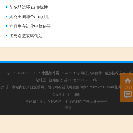
艾尔登法环 出血抗性
洛克王国哪个app好用
方舟生存进化电脑秘籍
逃离别墅攻略钥匙
Copyright © 2012 - 2026
小黑软件网
Powered by
网站分类目录
|
精选推荐文章
|
网
站地图
|
疑难解答
苏ICP备12037530号
声明：本站内容来自互联网，如信息有错误可发邮件到f_fb#foxmail.com说明，我们
会及时纠正，谢谢
本站仅为个人兴趣爱好，不接盈利性广告及商业合作
小男孩