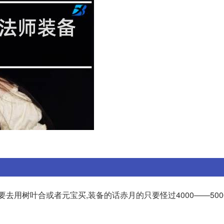
去用树叶合或者元宝买,装备的话赤月的只要怪过4000——500