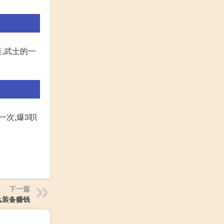
,武士的一
一次,爆3职
下一篇
么装备赚钱