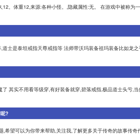
3,耐久12。体重12,来源:各种小怪。,隐藏属性:无。 在游戏中被称
,道士是泰坦戒指天尊戒指等 法师带沃玛装备祖玛装备比如龙之
了 其实不用看等级穿,有好装备就穿,碧落戒指,极品道士头亏,
呢?
题,希望可以为你带来帮助,关注我,了解更多关于传奇的故事传奇