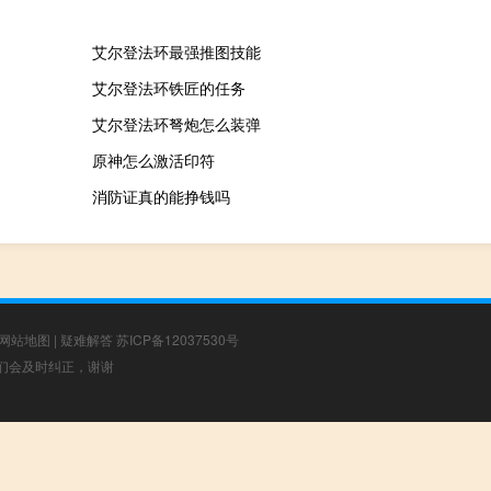
艾尔登法环最强推图技能
艾尔登法环铁匠的任务
艾尔登法环弩炮怎么装弹
原神怎么激活印符
消防证真的能挣钱吗
网站地图
|
疑难解答
苏ICP备12037530号
，我们会及时纠正，谢谢