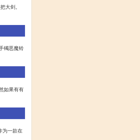
为一把大剑。
手镯恶魔铃
当然如果有有
作为一款在