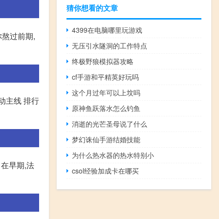
猜你想看的文章
4399在电脑哪里玩游戏
熬过前期,
无压引水隧洞的工作特点
终极野狼模拟器攻略
cf手游和平精英好玩吗
这个月过年可以上坟吗
动主线 排行
原神鱼跃落水怎么钓鱼
消逝的光芒圣母说了什么
梦幻诛仙手游结婚技能
为什么热水器的热水特别小
在早期,法
csol经验加成卡在哪买