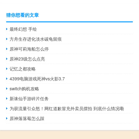
猜你想看的文章
最终幻想 手绘
方舟生存进化淡水碳龟留痕
原神可莉海船怎么停
原神23级怎么点亮
记忆之都攻略
4399电脑游戏死神vs火影3.7
switch购机攻略
新诛仙手游碎片任务
为获流量引众怒！网红道歉冒充外卖员摆拍 到底什么情况嘞
原神落落莓怎么踩