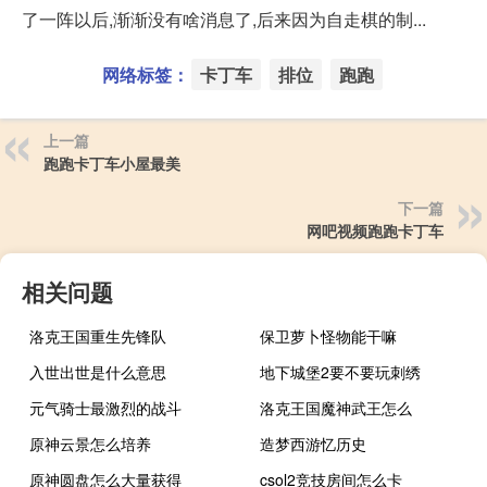
了一阵以后,渐渐没有啥消息了,后来因为自走棋的制...
网络标签：
卡丁车
排位
跑跑
上一篇
跑跑卡丁车小屋最美
下一篇
网吧视频跑跑卡丁车
相关问题
洛克王国重生先锋队
保卫萝卜怪物能干嘛
入世出世是什么意思
地下城堡2要不要玩刺绣
元气骑士最激烈的战斗
洛克王国魔神武王怎么
原神云景怎么培养
造梦西游忆历史
原神圆盘怎么大量获得
csol2竞技房间怎么卡