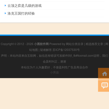
云顶之弈是几级的游戏
洛克王国打的经验
Copyright © 2012 - 2026
小黑软件网
Powered by
网站分类目录
|
精选推荐文章
|
网
站地图
|
疑难解答
苏ICP备12037530号
声明：本站内容来自互联网，如信息有错误可发邮件到f_fb#foxmail.com说明，我们
会及时纠正，谢谢
本站仅为个人兴趣爱好，不接盈利性广告及商业合作
小男孩