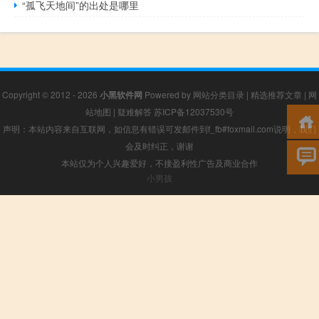
“孤飞天地间”的出处是哪里
Copyright © 2012 - 2026
小黑软件网
Powered by
网站分类目录
|
精选推荐文章
|
网
站地图
|
疑难解答
苏ICP备12037530号
声明：本站内容来自互联网，如信息有错误可发邮件到f_fb#foxmail.com说明，我们
会及时纠正，谢谢
本站仅为个人兴趣爱好，不接盈利性广告及商业合作
小男孩