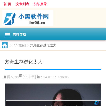
首 页
文章列表
知识目录
网站导航
>
[db:栏目]
>
方舟生存进化太大
方舟生存进化太大
[db:栏目]
网友:
fzs
2024-03-22 00:04:05