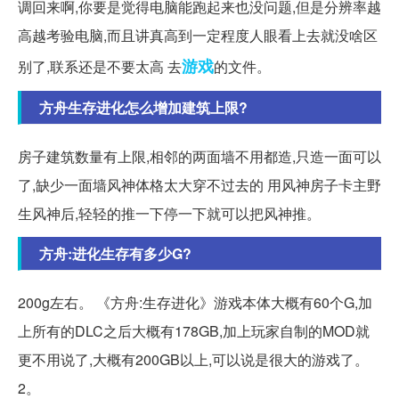
调回来啊,你要是觉得电脑能跑起来也没问题,但是分辨率越
高越考验电脑,而且讲真高到一定程度人眼看上去就没啥区
游戏
别了,联系还是不要太高 去
的文件。
方舟生存进化怎么增加建筑上限?
房子建筑数量有上限,相邻的两面墙不用都造,只造一面可以
了,缺少一面墙风神体格太大穿不过去的 用风神房子卡主野
生风神后,轻轻的推一下停一下就可以把风神推。
方舟:进化生存有多少G?
200g左右。 《方舟:生存进化》游戏本体大概有60个G,加
上所有的DLC之后大概有178GB,加上玩家自制的MOD就
更不用说了,大概有200GB以上,可以说是很大的游戏了。
2。