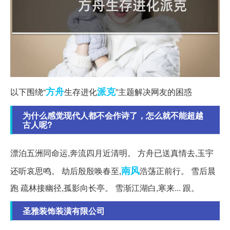
方舟
派克
以下围绕“
生存进化
”主题解决网友的困惑
为什么感觉现代人都不会作诗了，怎么就不能超越
古人呢?
漂泊五洲同命运,奔流四月近清明。 方舟已送真情去,玉宇
南风
还听哀思鸣。 劫后殷殷唤春至,
浩荡正前行。 雪后晨
跑 疏林接幽径,孤影向长亭。 雪渐江湖白,寒来... 跟。
圣雅装饰装潢有限公司