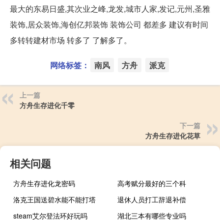
最大的东易日盛,其次业之峰,龙发,城市人家,发记,元州,圣雅
装饰,居众装饰,海创亿邦装饰 装饰公司 都差多 建议有时间
多转转建材市场 转多了 了解多了。
网络标签：
南风
方舟
派克
上一篇
方舟生存进化千零
下一篇
方舟生存进化花草
相关问题
方舟生存进化龙密码
高考赋分最好的三个科
洛克王国送碧水能不能打塔
退休人员打工辞退补偿
steam艾尔登法环好玩吗
湖北三本有哪些专业吗