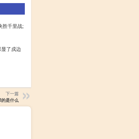
决胜千里战;
彰显了戍边
下一篇
深的是什么