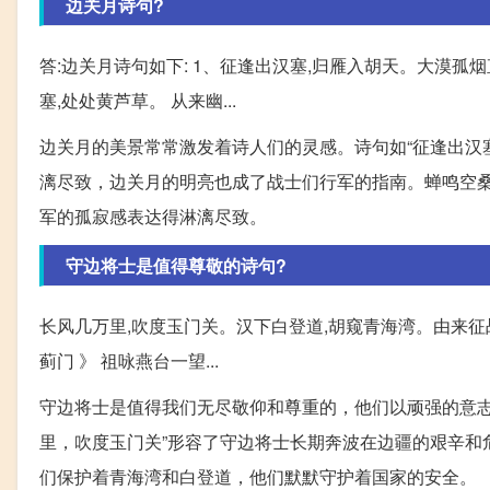
边关月诗句?
答:边关月诗句如下: 1、征逢出汉塞,归雁入胡天。大漠孤烟
塞,处处黄芦草。 从来幽...
边关月的美景常常激发着诗人们的灵感。诗句如“征逢出汉
漓尽致，边关月的明亮也成了战士们行军的指南。蝉鸣空
军的孤寂感表达得淋漓尽致。
守边将士是值得尊敬的诗句?
长风几万里,吹度玉门关。汉下白登道,胡窥青海湾。由来征
蓟门 》 祖咏燕台一望...
守边将士是值得我们无尽敬仰和尊重的，他们以顽强的意志
里，吹度玉门关”形容了守边将士长期奔波在边疆的艰辛和
们保护着青海湾和白登道，他们默默守护着国家的安全。