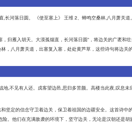
直,长河落日圆。 《使至塞上》 王维 2、蝉鸣空桑林,八月萧关
塞，归雁入胡天。大漠孤烟直，长河落日圆”，将边关的广袤和壮
桑林，八月萧关道，出塞复入塞，处处黄芦草，这些诗句将边关
战地,不见有人还。戍客望边邑,思归多苦颜。高楼当此夜,叹息未
和坚定的信念守卫着边关，保卫着祖国的边疆安全。这首诗中的
危险。他们在充满敌袭的环境下，坚守边关，无论是汉朝还是胡