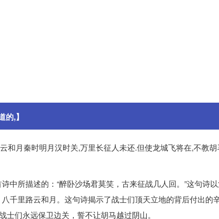
道的,】
云和月秦时明月汉时关,万里长征人未还.但使龙城飞将在,不教胡
诗中所描述的：“醉卧沙场君莫笑，古来征战几人回。”这句诗以
，八千里路云和月。这句诗揭示了战士们顶天立地的背后付出的
着战士们永远保卫边关，誓不让胡马越过阴山。