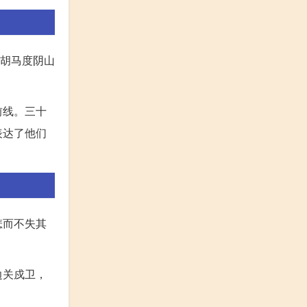
教胡马度阴山
前线。三十
表达了他们
悲而不失其
边关戍卫，