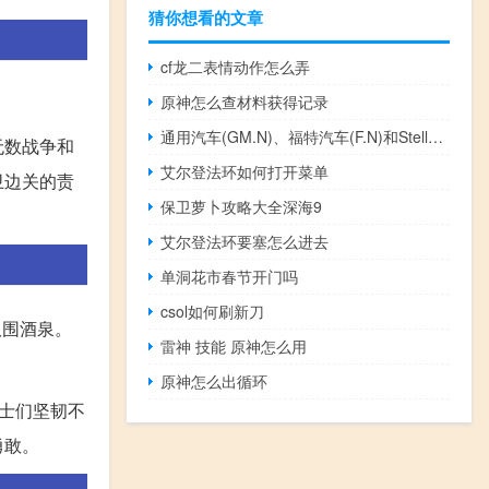
猜你想看的文章
cf龙二表情动作怎么弄
原神怎么查材料获得记录
通用汽车(GM.N)、福特汽车(F.N)和Stellantis(STLA.N)跌至盘中低点
无数战争和
艾尔登法环如何打开菜单
卫边关的责
保卫萝卜攻略大全深海9
艾尔登法环要塞怎么进去
单洞花市春节开门吗
csol如何刷新刀
奴围酒泉。
雷神 技能 原神怎么用
原神怎么出循环
士们坚韧不
勇敢。