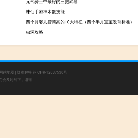
元气骑士中最好的三把武器
诛仙手游神木骰技能
四个月婴儿智商高的10大特征（四个半月宝宝发育标准）
虫洞攻略
网站地图
|
疑难解答
苏ICP备12037530号
，我们会及时纠正，谢谢