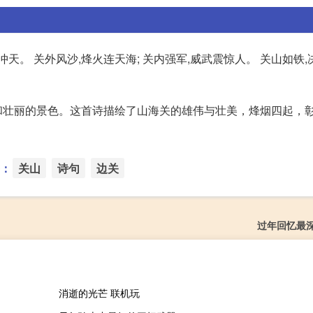
冲天。 关外风沙,烽火连天海; 关内强军,威武震惊人。 关山如铁,
和壮丽的景色。这首诗描绘了山海关的雄伟与壮美，烽烟四起，
：
关山
诗句
边关
过年回忆最
消逝的光芒 联机玩