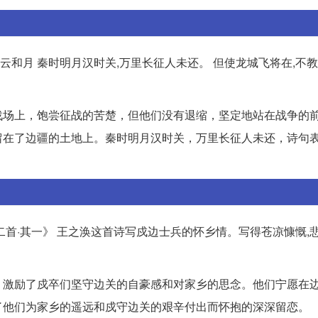
云和月 秦时明月汉时关,万里长征人未还。 但使龙城飞将在,不
战场上，饱尝征战的苦楚，但他们没有退缩，坚定地站在战争的
留在了边疆的土地上。秦时明月汉时关，万里长征人未还，诗句
词二首·其一》 王之涣这首诗写戍边士兵的怀乡情。写得苍凉慷慨,
，激励了戍卒们坚守边关的自豪感和对家乡的思念。他们宁愿在
了他们为家乡的遥远和戍守边关的艰辛付出而怀抱的深深留恋。