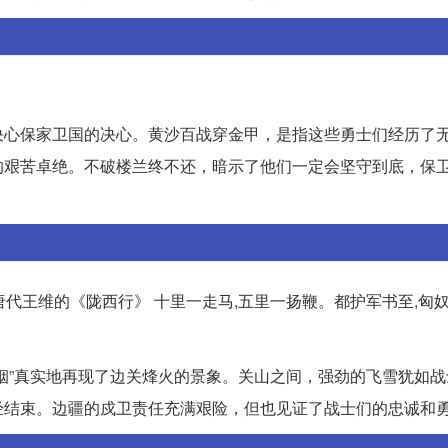
决心保家卫国的决心。黄沙百战穿金甲，是指这些勇士们经历了
的艰苦卓绝。不破楼兰终不还，暗示了他们一定会坚守到底，保
:唐代王维的《陇西行》 十里一走马,五里一扬鞭。都护军书至,匈
烟”真实地再现了边关烽火的景象。关山之间，强劲的飞雪犹如战
经结束。边疆的戍卫责任充满艰险，但也见证了战士们的忠诚和