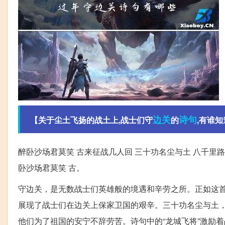
边关
诗句
【关于尘土飞扬的战土上,战士们守
的
,有谁知
醉卧沙场君莫笑 古来征战几人回 三十功名尘与土 八千里路
卧沙场君莫笑 古。
守边关，是无数战士们英雄般的境遇和辛劳之所。正如这首
展现了战士们在边关上保家卫国的艰辛。三十功名尘与土
他们为了祖国的安宁不辞劳苦。诗句中的“龙城飞将”激励