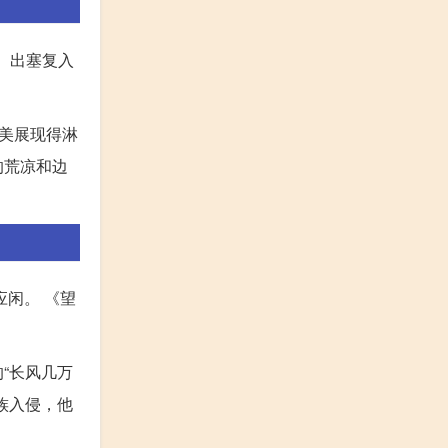
道。出塞复入
美展现得淋
的荒凉和边
应闲。 《望
“长风几万
族入侵，他