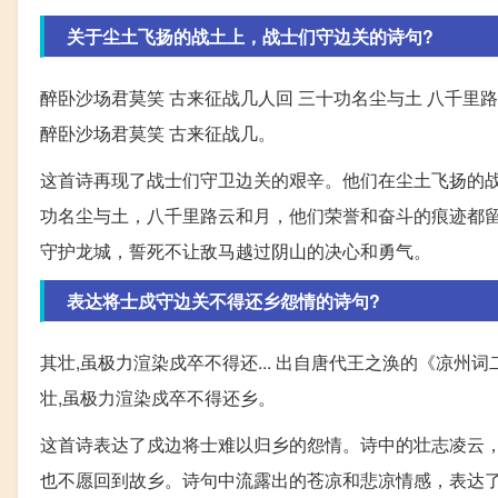
关于尘土飞扬的战土上，战士们守边关的诗句?
醉卧沙场君莫笑 古来征战几人回 三十功名尘与土 八千里路
醉卧沙场君莫笑 古来征战几。
这首诗再现了战士们守卫边关的艰辛。他们在尘土飞扬的
功名尘与土，八千里路云和月，他们荣誉和奋斗的痕迹都
守护龙城，誓死不让敌马越过阴山的决心和勇气。
表达将士戍守边关不得还乡怨情的诗句?
其壮,虽极力渲染戍卒不得还... 出自唐代王之涣的《凉州
壮,虽极力渲染戍卒不得还乡。
这首诗表达了戍边将士难以归乡的怨情。诗中的壮志凌云
也不愿回到故乡。诗句中流露出的苍凉和悲凉情感，表达