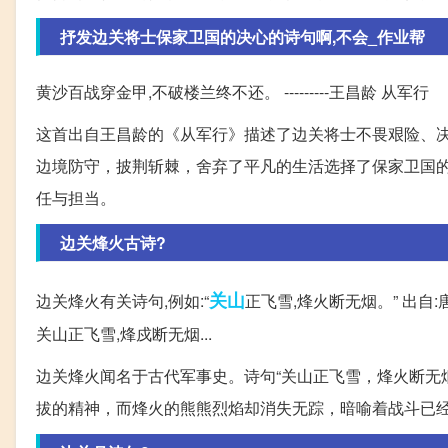
抒发边关将士保家卫国的决心的诗句啊,不会_作业帮
黄沙百战穿金甲,不破楼兰终不还。 ---------王昌龄 从军行
这首出自王昌龄的《从军行》描述了边关将士不畏艰险、
边境防守，披荆斩棘，舍弃了平凡的生活选择了保家卫国
任与担当。
边关烽火古诗?
关山
边关烽火有关诗句,例如:“
正飞雪,烽火断无烟。” 出自
关山正飞雪,烽戍断无烟...
边关烽火闻名于古代军事史。诗句“关山正飞雪，烽火断无
拔的精神，而烽火的熊熊烈焰却消失无踪，暗喻着战斗已