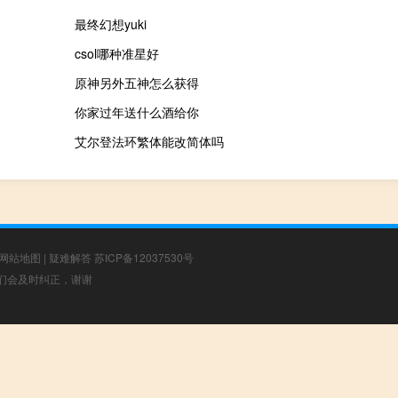
最终幻想yuki
csol哪种准星好
原神另外五神怎么获得
你家过年送什么酒给你
艾尔登法环繁体能改简体吗
网站地图
|
疑难解答
苏ICP备12037530号
，我们会及时纠正，谢谢