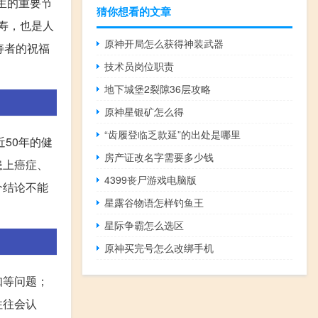
生的重要节
猜你想看的文章
长寿，也是人
原神开局怎么获得神装武器
寿者的祝福
技术员岗位职责
地下城堡2裂隙36层攻略
原神星银矿怎么得
“齿履登临乏款延”的出处是哪里
50年的健
房产证改名字需要多少钱
患上癌症、
4399丧尸游戏电脑版
个结论不能
星露谷物语怎样钓鱼王
星际争霸怎么选区
原神买完号怎么改绑手机
知等问题；
往往会认