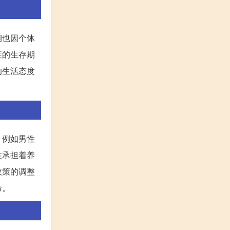
期也因个体
症的生存期
的生活态度
，例如男性
性承担着养
政策的调整
命。