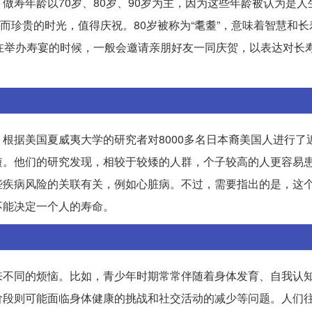
做寿年龄以70岁、80岁、90岁为主，因为这些年龄被认为是人
有而珍贵的时光，值得庆祝。80岁被称为“耄耋”，意味着智慧和
在举办寿宴的时候，一般会邀请亲朋好友一同庆贺，以表达对长
根据美国夏威夷大学的研究者对8000多名日本裔美国人进行了近
短。他们的研究发现，相较于较矮的人群，个子较高的人更容易
些疾病风险的关联有关，例如心脏病。不过，需要指出的是，这
不能决定一个人的寿命。
来不同的烦恼。比如，青少年时期常常伴随着身体发育、自我认
阶段则可能面临身体健康的挑战和社交活动的减少等问题。人们