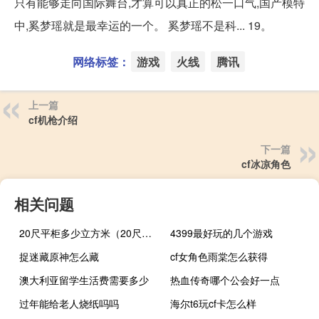
只有能够走向国际舞台,才算可以真正的松一口气,国产模特
中,奚梦瑶就是最幸运的一个。 奚梦瑶不是科... 19。
网络标签：
游戏
火线
腾讯
上一篇
cf机枪介绍
下一篇
cf冰凉角色
相关问题
20尺平柜多少立方米（20尺平柜内尺寸是多少）
4399最好玩的几个游戏
捉迷藏原神怎么藏
cf女角色雨棠怎么获得
澳大利亚留学生活费需要多少
热血传奇哪个公会好一点
过年能给老人烧纸吗吗
海尔t6玩cf卡怎么样