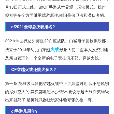
月18日正式上线。 ￼CF手游从世界观、玩法模式、操作
规则等多个方面继承端游原作,依旧是保卫者和潜伏者的。
cf2021全球总决赛排名?
2021cfs世界总决赛亚军:白鲨战队。白鲨电子竞技俱乐部
火线
成立于2014年6月,由穿越
形象大使白鲨本人投资组建
及亲自管理的一个全新的电子竞技俱乐部。穿越火线。
CF穿越火线还能火多久?
第一条:英雄级武器把穿越火线带上了鼎盛时期!我不想说别
的,说cf空人的,其实都咂过不少钱!不要说穿越火线在英雄级
出来就死了,是英雄武器让玩家体验夸张的枪... 有。
cf手游几周年?