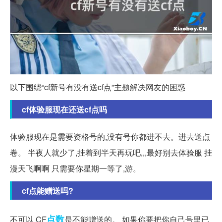
以下围绕“cf新号有没有送cf点”主题解决网友的困惑
cf体验服现在还送cf点吗
体验服现在是需要资格号的,没有号你都进不去。进去送点
卷。 半夜人就少了,挂着到半天再玩吧,,,最好别去体验服 挂
漫天飞啊啊 只需要你星期一等了,游。
cf点能赠送吗?
点数
不可以 CF
是不能赠送的。 如果你要把你自己号里已