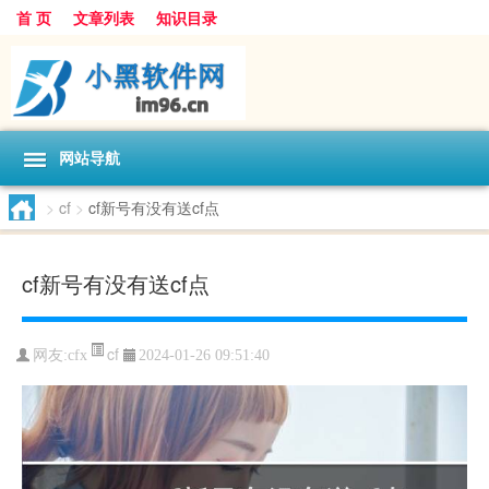
首 页
文章列表
知识目录
网站导航
>
cf
>
cf新号有没有送cf点
cf新号有没有送cf点
cf
网友:
cfx
2024-01-26 09:51:40