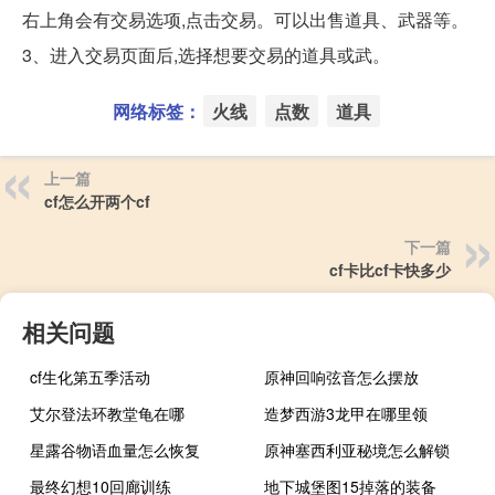
右上角会有交易选项,点击交易。可以出售道具、武器等。
3、进入交易页面后,选择想要交易的道具或武。
网络标签：
火线
点数
道具
上一篇
cf怎么开两个cf
下一篇
cf卡比cf卡快多少
相关问题
cf生化第五季活动
原神回响弦音怎么摆放
艾尔登法环教堂龟在哪
造梦西游3龙甲在哪里领
星露谷物语血量怎么恢复
原神塞西利亚秘境怎么解锁
最终幻想10回廊训练
地下城堡图15掉落的装备