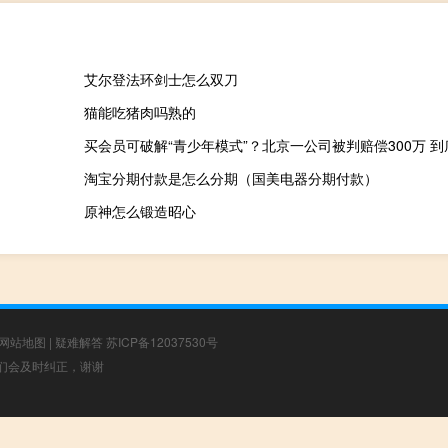
艾尔登法环剑士怎么双刀
猫能吃猪肉吗熟的
买会员可破解“青少年模式”？北京一公司被判赔偿300万 
淘宝分期付款是怎么分期（国美电器分期付款）
原神怎么锻造昭心
网站地图
|
疑难解答
苏ICP备12037530号
，我们会及时纠正，谢谢