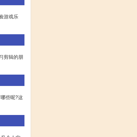
验游戏乐
习剪辑的朋
有哪些呢?这