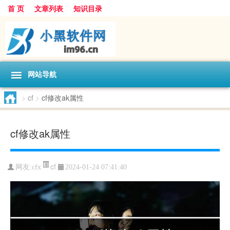
首 页
文章列表
知识目录
网站导航
>
cf
>
cf修改ak属性
cf修改ak属性
cf
网友:
cfx
2024-01-24 07:41:40