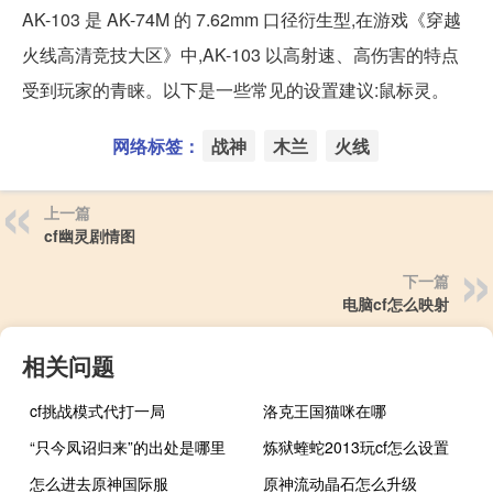
AK-103 是 AK-74M 的 7.62mm 口径衍生型,在游戏《穿越
火线高清竞技大区》中,AK-103 以高射速、高伤害的特点
受到玩家的青睐。以下是一些常见的设置建议:鼠标灵。
网络标签：
战神
木兰
火线
上一篇
cf幽灵剧情图
下一篇
电脑cf怎么映射
相关问题
cf挑战模式代打一局
洛克王国猫咪在哪
“只今凤诏归来”的出处是哪里
炼狱蝰蛇2013玩cf怎么设置
怎么进去原神国际服
原神流动晶石怎么升级