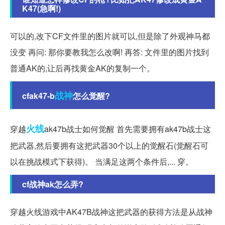
K47(急啊!)
可以的,改下CF文件里的图片就可以,但是除了外观神马都
没变 再问: 那你要教我怎么改啊! 再答: 文件里的图片找到
普通AK的,让后再找黄金AK的复制一个。
战神
cfak47-b
怎么觉醒?
火线
穿越
ak47b战士如何觉醒 首先需要拥有ak47b战士这
把武器,然后要拥有这把武器30个以上的觉醒石(觉醒石可
以在挑战模式下获得)。 当满足这两个条件后,... 穿。
cf战神ak怎么弄?
穿越火线游戏中AK47B战神这把武器的获得方法是从战神