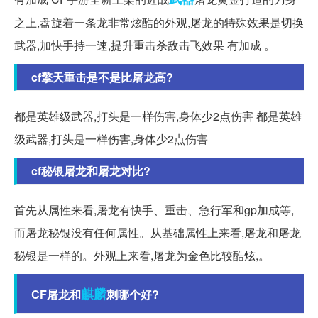
之上,盘旋着一条龙非常炫酷的外观,屠龙的特殊效果是切换
武器,加快手持一速,提升重击杀敌击飞效果 有加成 。
cf擎天重击是不是比屠龙高?
都是英雄级武器,打头是一样伤害,身体少2点伤害 都是英雄
级武器,打头是一样伤害,身体少2点伤害
cf秘银屠龙和屠龙对比?
首先从属性来看,屠龙有快手、重击、急行军和gp加成等,
而屠龙秘银没有任何属性。从基础属性上来看,屠龙和屠龙
秘银是一样的。外观上来看,屠龙为金色比较酷炫,。
麒麟
CF屠龙和
刺哪个好?