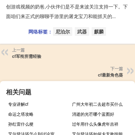
创游戏视频的奶爸,小伙伴们是不是来波关注支持一下。下
面咱们来正式的聊聊手游里的屠龙宝刀和能抓天的...
网络标签：
尼泊尔
武器
麒麟
上一篇
cf军衔所需经验
下一篇
cf最新角色葵
相关问题
专业讲解cf
广州大年初二去超市买什么
命运之塔攻略
消逝的光芒哪个蓝图好
孙红雷什么梗
过年用什么头像虎年吉祥
艾尔登法环怎么到讨论室
艾尔登法环如何卡无敌技能