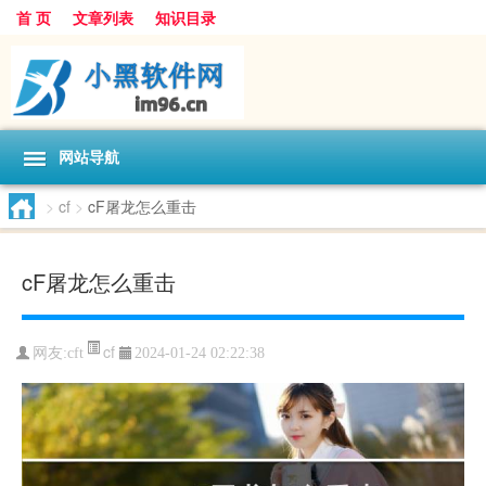
首 页
文章列表
知识目录
网站导航
>
cf
>
cF屠龙怎么重击
cF屠龙怎么重击
cf
网友:
cft
2024-01-24 02:22:38