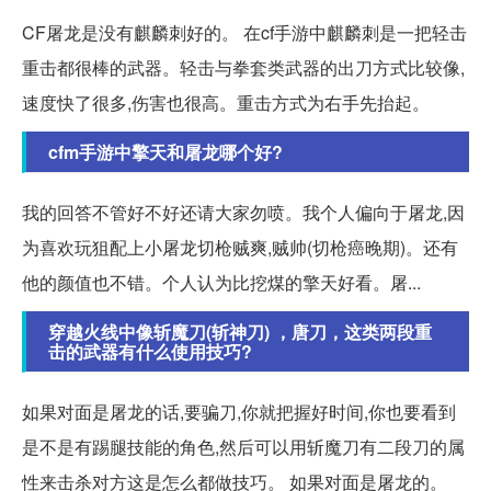
CF屠龙是没有麒麟刺好的。 在cf手游中麒麟刺是一把轻击
重击都很棒的武器。轻击与拳套类武器的出刀方式比较像,
速度快了很多,伤害也很高。重击方式为右手先抬起。
cfm手游中擎天和屠龙哪个好?
我的回答不管好不好还请大家勿喷。我个人偏向于屠龙,因
为喜欢玩狙配上小屠龙切枪贼爽,贼帅(切枪癌晚期)。还有
他的颜值也不错。个人认为比挖煤的擎天好看。屠...
穿越火线中像斩魔刀(斩神刀) ，唐刀，这类两段重
击的武器有什么使用技巧?
如果对面是屠龙的话,要骗刀,你就把握好时间,你也要看到
是不是有踢腿技能的角色,然后可以用斩魔刀有二段刀的属
性来击杀对方这是怎么都做技巧。 如果对面是屠龙的。