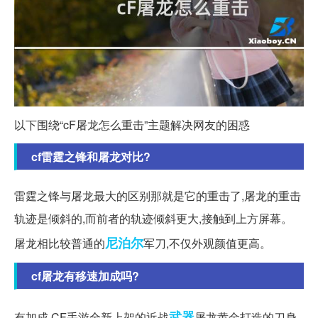
以下围绕“cF屠龙怎么重击”主题解决网友的困惑
cf雷霆之锋和屠龙对比?
雷霆之锋与屠龙最大的区别那就是它的重击了,屠龙的重击
轨迹是倾斜的,而前者的轨迹倾斜更大,接触到上方屏幕。
尼泊尔
屠龙相比较普通的
军刀,不仅外观颜值更高。
cf屠龙有移速加成吗?
武器
有加成 CF手游全新上架的近战
屠龙黄金打造的刀身