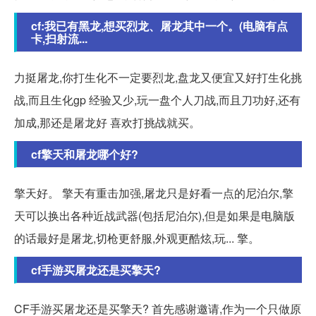
cf:我已有黑龙,想买烈龙、屠龙其中一个。(电脑有点
卡,扫射流...
力挺屠龙,你打生化不一定要烈龙,盘龙又便宜又好打生化挑
战,而且生化gp 经验又少,玩一盘个人刀战,而且刀功好,还有
加成,那还是屠龙好 喜欢打挑战就买。
cf擎天和屠龙哪个好?
擎天好。 擎天有重击加强,屠龙只是好看一点的尼泊尔,擎
天可以换出各种近战武器(包括尼泊尔),但是如果是电脑版
的话最好是屠龙,切枪更舒服,外观更酷炫,玩... 擎。
cf手游买屠龙还是买擎天?
CF手游买屠龙还是买擎天? 首先感谢邀请,作为一个只做原