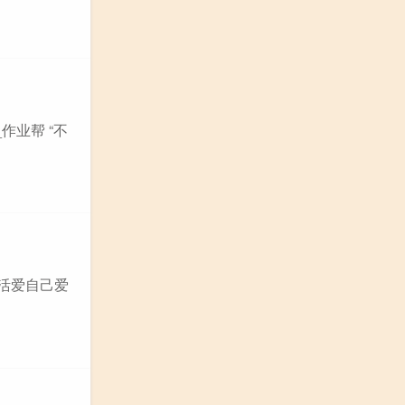
作业帮 “不
生活爱自己爱