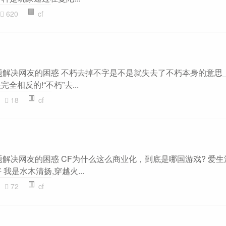
620
cf
主题解决网友的困惑 不朽去掉不字是不是就失去了不朽本身的意思_
完全相反的!“不朽”去...
18
cf
主题解决网友的困惑 CF为什么这么商业化，到底是哪国游戏? 爱
我是水木清扬,穿越火...
72
cf