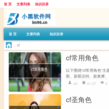
首 页
文章列表
知识目录
首 页
文章列表
知识目录
>
cf
cf常用角色
以下围绕“cf常用角色”主
斯、新斯沃特、新奥摩、新
cfc
01-27
0
cf圣角色