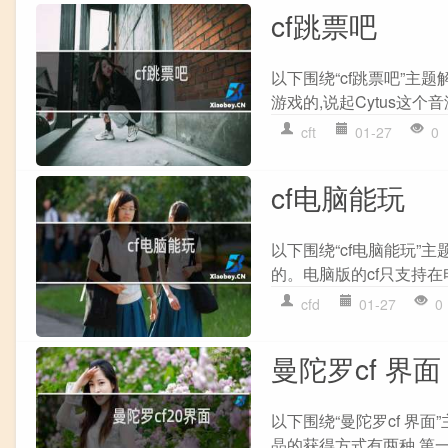
cf跳票吧
以下围绕“cf跳票吧”主
游戏的,说起Cytus这个音
cft
01-27
0
cf电脑能玩
以下围绕“cf电脑能玩”
的。电脑版的cf只支持在电
cfd
01-27
0
曼陀罗cf 界面
以下围绕“曼陀罗cf 界
晶的获得方式有两种,第一