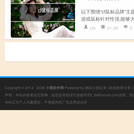
以下围绕“cf鼠标品牌”
游戏鼠标针对性强,能够大
cfs
01-26
0
Copyright © 2012 - 2026
小黑软件网
Powered by
网站分类目录
|
精选推荐文章
|
声明：本站内容来自互联网，如信息有错误可发邮件到f_fb#foxmail.com说明
本站仅为个人兴趣爱好，不接盈利性广告及商业合作