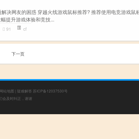
主题解决网友的困惑 穿越火线游戏鼠标推荐? 推荐使用电竞游戏鼠标
幅提升游戏体验和竞技...
91
cf
下一页
网站地图
|
疑难解答
苏ICP备12037530号
，我们会及时纠正，谢谢