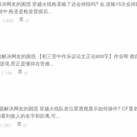
题解决网友的困惑 穿越火线枪圣输了还会掉段吗? 会,连输15次会掉
中,枪圣是枪皇晋级后...
893
cf
主题解决网友的困惑 【初三苦中作乐议论文正论600字】作业帮 都
境,而正是懂得在苦难...
154
cf
视”主题解决网友的困惑 穿越火线队友位置透视显示如何操作? CF显
看到敌人的名字和距离,可...
361
cf