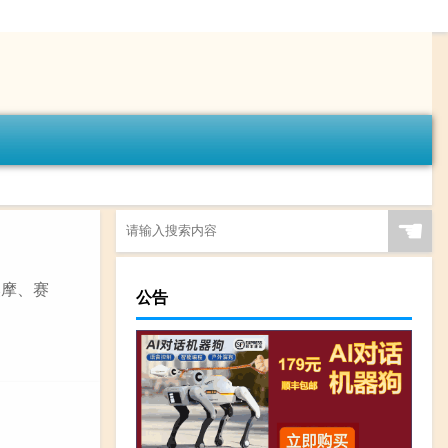
☚
奥摩、赛
公告