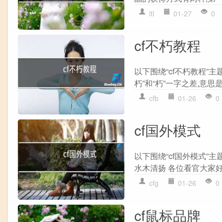
ltl
01-27
0
cf不朽教程
以下围绕“cf不朽教程”
朽”和“朽”一字之差,意思是
cfb
01-26
0
cf国外模式
以下围绕“cf国外模式”
水木清扬 各位看官大家好 
cfg
01-26
0
cf鼠标品牌