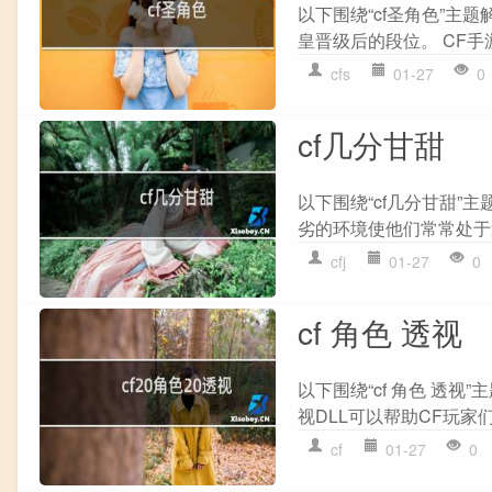
以下围绕“cf圣角色”主
皇晋级后的段位。 CF手游
cfs
01-27
0
cf几分甘甜
以下围绕“cf几分甘甜”
劣的环境使他们常常处于逆
cfj
01-27
0
cf 角色 透视
以下围绕“cf 角色 透
视DLL可以帮助CF玩家们
cf
01-27
0