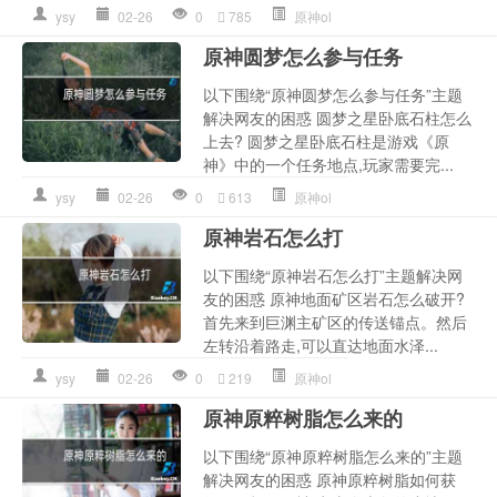
ysy
02-26
0
785
原神ol
原神圆梦怎么参与任务
以下围绕“原神圆梦怎么参与任务”主题
解决网友的困惑 圆梦之星卧底石柱怎么
上去? 圆梦之星卧底石柱是游戏《原
神》中的一个任务地点,玩家需要完...
ysy
02-26
0
613
原神ol
原神岩石怎么打
以下围绕“原神岩石怎么打”主题解决网
友的困惑 原神地面矿区岩石怎么破开?
首先来到巨渊主矿区的传送锚点。然后
左转沿着路走,可以直达地面水泽...
ysy
02-26
0
219
原神ol
原神原粹树脂怎么来的
以下围绕“原神原粹树脂怎么来的”主题
解决网友的困惑 原神原粹树脂如何获