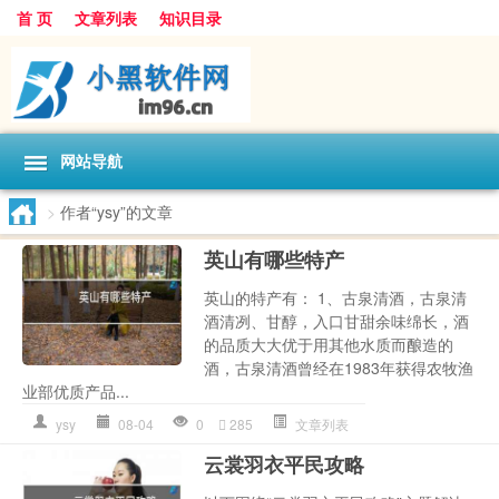
首 页
文章列表
知识目录
网站导航
>
作者“ysy”的文章
英山有哪些特产
英山的特产有： 1、古泉清酒，古泉清
酒清冽、甘醇，入口甘甜余味绵长，酒
的品质大大优于用其他水质而酿造的
酒，古泉清酒曾经在1983年获得农牧渔
业部优质产品...
ysy
08-04
0
285
文章列表
云裳羽衣平民攻略