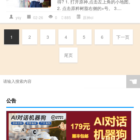
得? 1. 打开原神,点击左上角的小地图。
2. 点击原粹树脂右侧的+号。 3....
ysy
02-26
0
885
原神ol
1
2
3
4
5
6
下一页
尾页
☚
公告