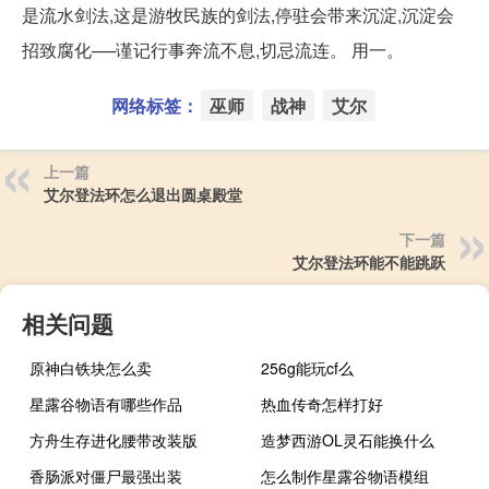
是流水剑法,这是游牧民族的剑法,停驻会带来沉淀,沉淀会
招致腐化──谨记行事奔流不息,切忌流连。 用一。
网络标签：
巫师
战神
艾尔
上一篇
艾尔登法环怎么退出圆桌殿堂
下一篇
艾尔登法环能不能跳跃
相关问题
原神白铁块怎么卖
256g能玩cf么
星露谷物语有哪些作品
热血传奇怎样打好
方舟生存进化腰带改装版
造梦西游OL灵石能换什么
香肠派对僵尸最强出装
怎么制作星露谷物语模组