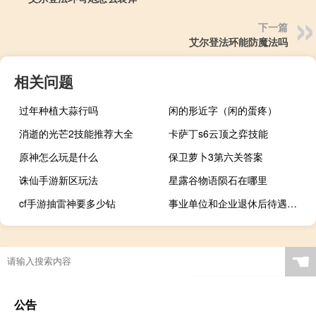
下一篇
艾尔登法环能防魔法吗
相关问题
过年种植大蒜行吗
闲的形近字（闲的蛋疼）
消逝的光芒2技能推荐大全
卡萨丁s6云顶之弈技能
原神怎么玩是什么
保卫萝卜3第六关答案
诛仙手游新区玩法
星露谷物语陨石在哪里
cf手游抽雷神要多少钻
事业单位和企业退休后待遇区别
☚
公告