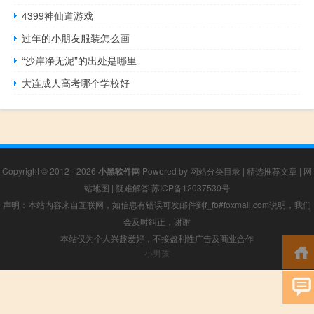
4399神仙道游戏
过年的小朋友服装怎么画
“沙岸净无泥”的出处是哪里
大连成人高考哪个学校好
Copyright © 2012 - 2026
小黑软件网
Powered by
网站分类目录
|
精选推荐文章
|
网
站地图
|
疑难解答
苏ICP备12037530号
声明：本站内容来自互联网，如信息有错误可发邮件到f_fb#foxmail.com说明，我们
会及时纠正，谢谢
本站仅为个人兴趣爱好，不接盈利性广告及商业合作
小男孩