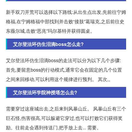
新手双刀开荒可以选择以下路线:从出生点出发,先前往宁姆
格福,在宁姆格福中部找到并击败“接肢”葛瑞克,之后前往史
东薇尔城,击败“恶兆”玛尔基特并获得圆桌。
艾尔登法环仿生泪滴boss怎么走?
艾尔登法环仿生泪滴boss的走法可以分为以下几个步骤:
首先,要留意boss的行动模式,通常它会在固定的几个位置
之间来回移动,可以利用这个规律进行预判。 其次,。
艾尔登法环学院神授塔怎么去?
需要穿过这座城出去,之后来到风暴山丘。 风暴山丘有三个
巨石怪,伤害很高,可以躲避它穿过,也可以打败它们获得奖
励。往前走会遇到传送门,把手放上去... 需要。