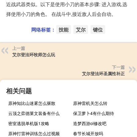
近战武器类似。以下是使用小刀的基本步骤: 进入游戏,选
择使用小刀的角色。 在战斗中,接近敌人后会自动。
网络标签：
技能
艾尔
键位
上一篇
艾尔登法环牧师怎么玩
下一篇
艾尔登法环圣属性补正
相关问题
原神知比山迷雾怎么驱散
原神雷机关怎么转
云顶之弈德莱文装备有什么
保卫萝卜4有什么期待
密室逃脱单机版1攻略
造梦西游ol修改吧
原神打雷神训练怎么过视频
春节长城开放吗